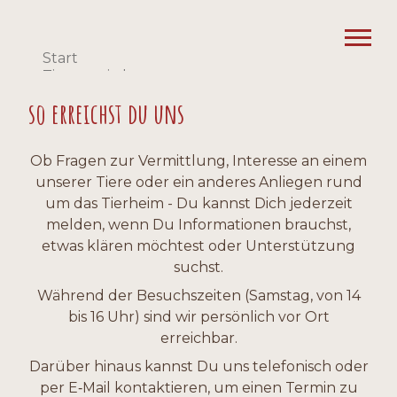
Start
Tiervermittlung
Tiervermittlung – alle Tiere
so erreichst du uns
Vermittelte Tiere
Alle Tiere
Erfolgsgeschichten
Ob Fragen zur Vermittlung, Interesse an einem
Unterstützen
unserer Tiere oder ein anderes Anliegen rund
Säulenspenden
Pfiffige Idee
Flohmarkt
um das Tierheim - Du kannst Dich jederzeit
Hilfe durch Einkauf
melden, wenn Du Informationen brauchst,
Jugend
Tipps & FAQ
etwas klären möchtest oder Unterstützung
Termine / News
suchst.
Alle News – Tierheim
Alle News – Jugend
Während der Besuchszeiten (Samstag, von 14
Alle Termine
bis 16 Uhr) sind wir persönlich vor Ort
Notfall?
Downloads
erreichbar.
Besuchszeiten
Kontakt & Anfahrt
Über uns
Darüber hinaus kannst Du uns telefonisch oder
Vermittlungshilfe
per E‑Mail kontaktieren, um einen Termin zu
Albstadt Challenge 2025