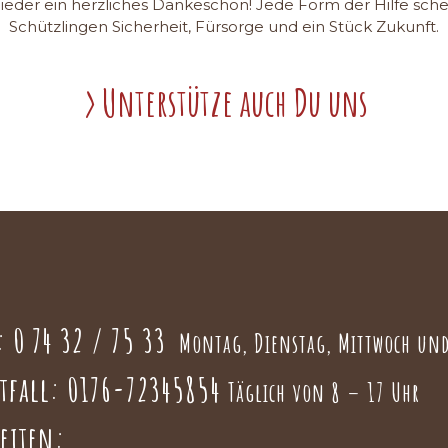
lieder ein herzliches Dankeschön! Jede Form der Hilfe sch
Schützlingen Sicherheit, Fürsorge und ein Stück Zukunft.
Unterstütze auch Du uns
n:
0 74 32 / 75 33
Montag, Dienstag, Mittwoch und
fall:
0176-72345854
Täglich von 8 – 17 Uhr
zeiten: