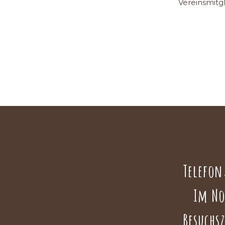
Vereinsmitg
Telefo
Im Not
Besuchs