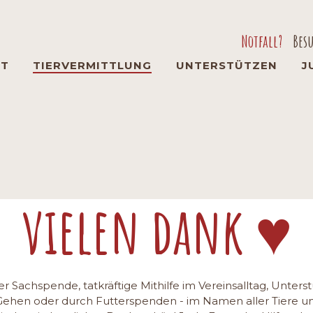
Notfall?
Bes
Navigation
überspringen
RT
TIERVERMITTLUNG
UNTERSTÜTZEN
J
gen
vielen dank ♥
r Sachspende, tatkräftige Mithilfe im Vereinsalltag, Unter
Gehen oder durch Futterspenden - im Namen aller Tiere un