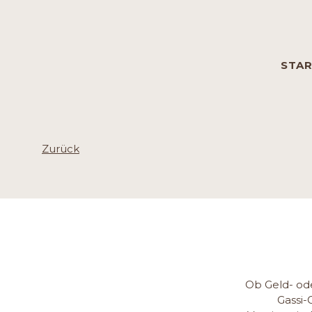
Navigation
STA
übersprin
Zurück
Ob Geld- ode
Gassi-